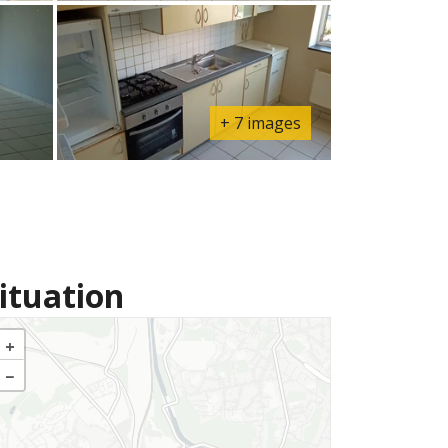
+ 7 images
ituation
+
−