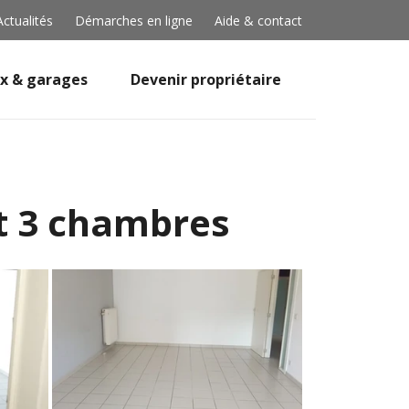
Actualités
Démarches en ligne
Aide & contact
x & garages
Devenir propriétaire
t 3 chambres