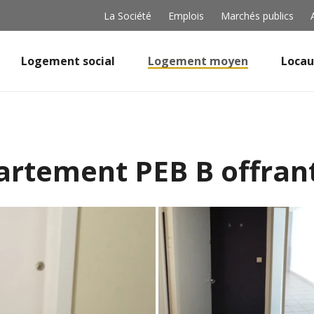
La Société
Emplois
Marchés publics
Logement social
Logement moyen
Locau
partement PEB B offran