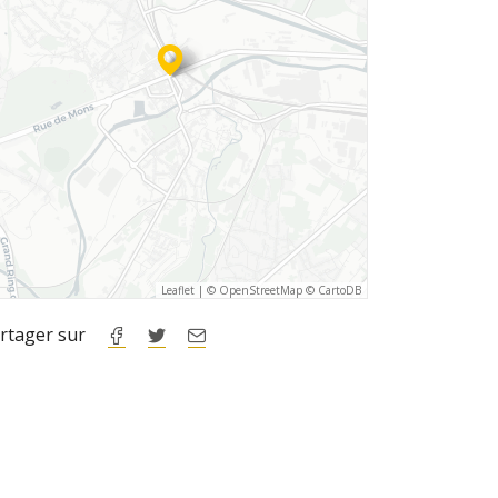
Leaflet
|
©
OpenStreetMap
©
CartoDB
rtager sur