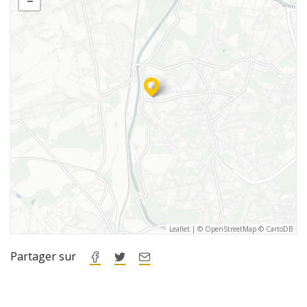
−
Leaflet
|
©
OpenStreetMap
©
CartoDB
Partager sur