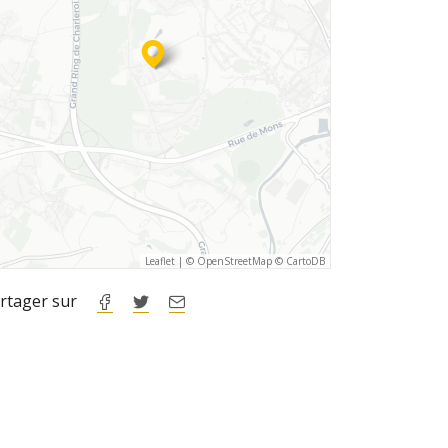
Leaflet
|
©
OpenStreetMap
©
CartoDB
rtager sur