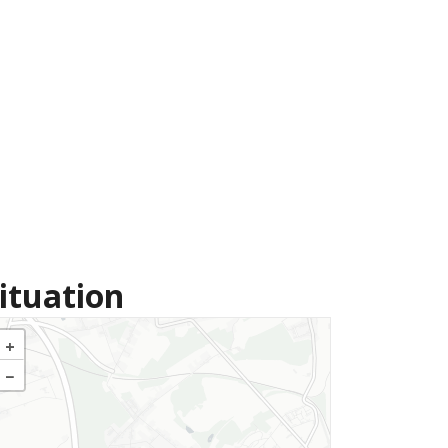
ituation
+
−