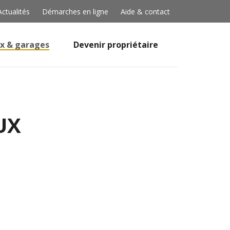
Actualités
Démarches en ligne
Aide & contact
x & garages
Devenir propriétaire
UX