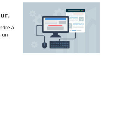
ur.
ondre à
à un