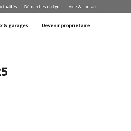
Actualités
Démarches en ligne
Aide & contact
x & garages
Devenir propriétaire
25