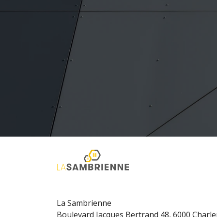
La Sambrienne
Boulevard Jacques Bertrand 48, 6000 Charle