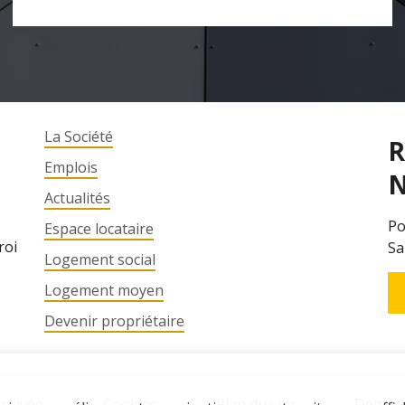
La Société
R
Emplois
N
Actualités
Po
Espace locataire
roi
Sa
Logement social
Logement moyen
Devenir propriétaire
 privée
Cookies
Plan du site
Démarc