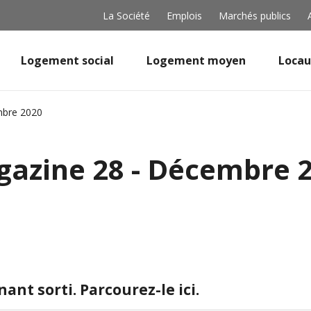
La Société
Emplois
Marchés publics
Logement social
Logement moyen
Locau
mbre 2020
azine 28 - Décembre 
nt sorti. Parcourez-le ici.