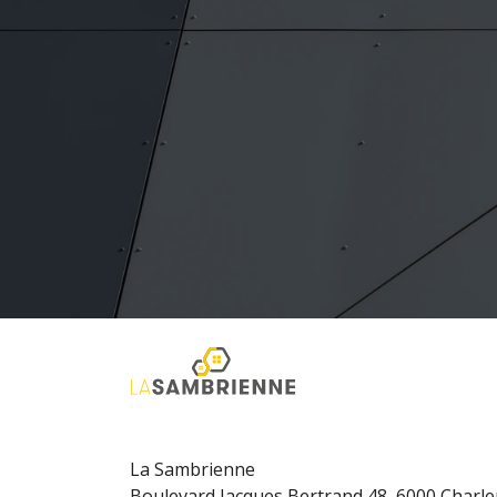
La Sambrienne
Boulevard Jacques Bertrand 48, 6000 Charle