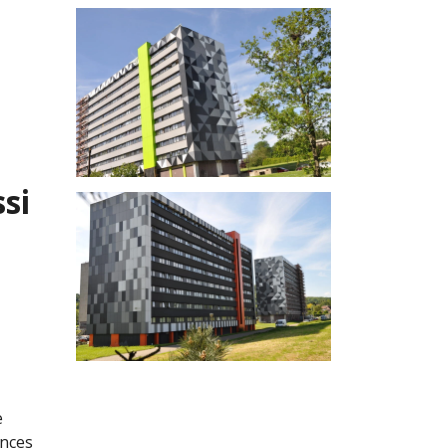
ssi
e
ences