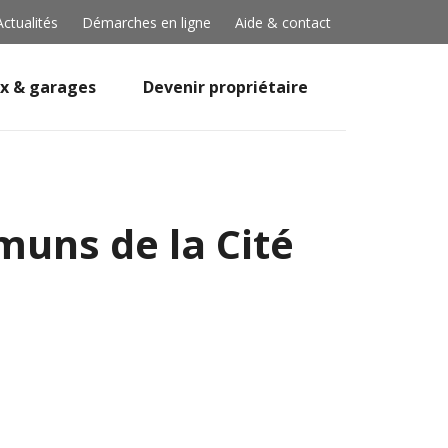
Actualités
Démarches en ligne
Aide & contact
x & garages
Devenir propriétaire
muns de la Cité