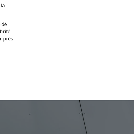
 la
cidé
brité
r près