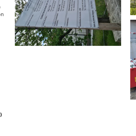
e
on
)