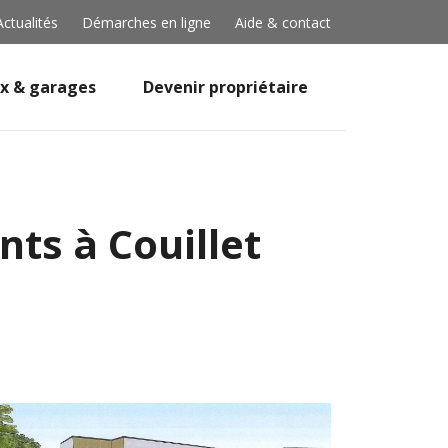
Actualités
Démarches en ligne
Aide & contact
x & garages
Devenir propriétaire
ts à Couillet