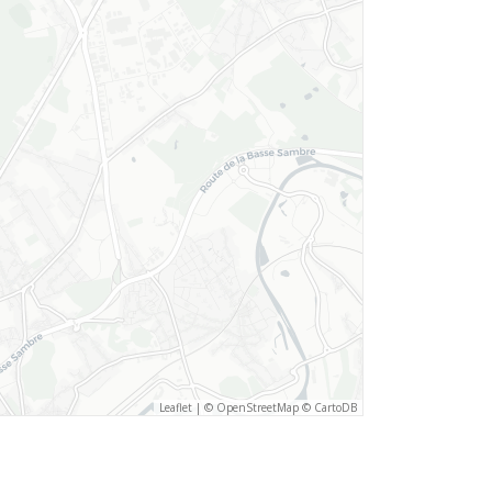
Leaflet
|
©
OpenStreetMap
©
CartoDB