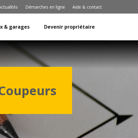
Actualités
Démarches en ligne
Aide & contact
x & garages
Devenir propriétaire
s-Coupeurs