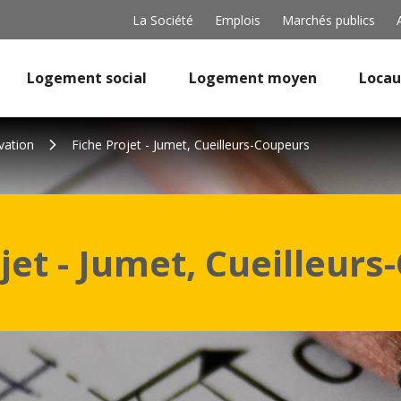
La Société
Emplois
Marchés publics
Logement social
Logement moyen
Locau
vation
Fiche Projet - Jumet, Cueilleurs-Coupeurs
jet - Jumet, Cueilleur