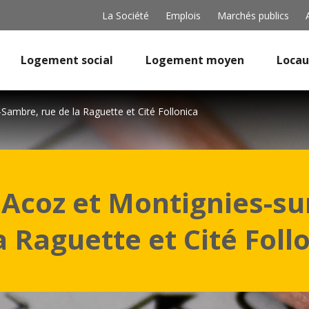
La Société
Emplois
Marchés publics
Logement social
Logement moyen
Locau
-Sambre, rue de la Raguette et Cité Follonica
- Acoz et Montignies-s
a Raguette et Cité Foll