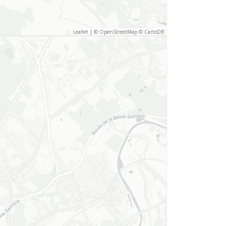
Leaflet
|
©
OpenStreetMap
©
CartoDB