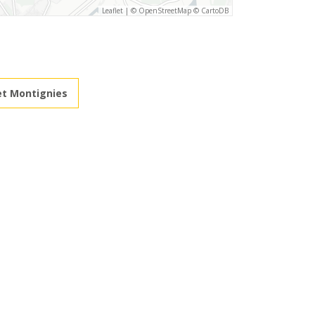
Leaflet
|
©
OpenStreetMap
©
CartoDB
et Montignies