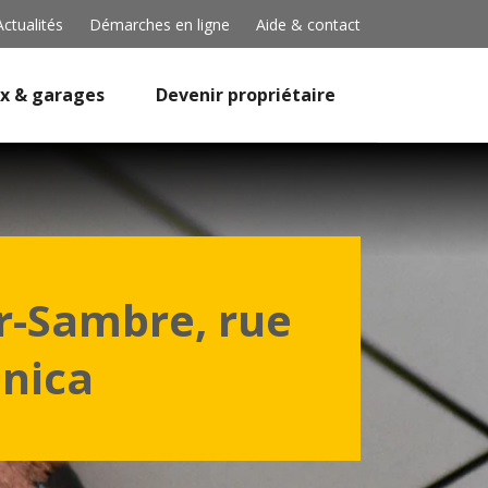
Actualités
Démarches en ligne
Aide & contact
x & garages
Devenir propriétaire
ur-Sambre, rue
onica