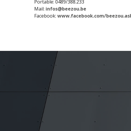
Portable: 0489/388.233
Mail:
infos@beezou.be
Facebook:
www.facebook.com/beezou.as