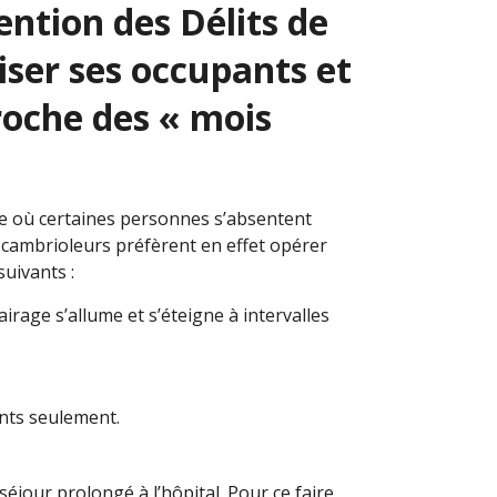
ntion des Délits de
liser ses occupants et
roche des « mois
re où certaines personnes s’absentent
es cambrioleurs préfèrent en effet opérer
uivants :
lairage s’allume et s’éteigne à intervalles
ants seulement.
jour prolongé à l’hôpital. Pour ce faire,