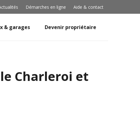
Actualités
Démarches en ligne
Aide & contact
x & garages
Devenir propriétaire
e Charleroi et