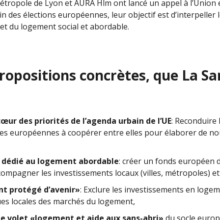
Métropole de Lyon et AURA Hlm ont lancé un appel à l’Union 
 des élections européennes, leur objectif est d’interpelle
et du logement social et abordable.
propositions concrètes, que La S
œur des priorités de l’agenda urbain de l’UE
: Reconduire 
les européennes à coopérer entre elles pour élaborer de nou
 dédié au logement abordable
: créer un fonds européen 
compagner les investissements locaux (villes, métropoles) e
nt protégé d’avenir»
: Exclure les investissements en logeme
ues locales des marchés du logement,
le volet «logement et aide aux sans-abri»
du socle europ